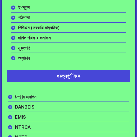
ই-স্কুল
পাঠশালা
পিডিএস (সরকারি মাধ্যমিক)
দাখিল পরিক্ষার ফলাফল
মুক্তপাঠ
শুদ্ধাচার
গুরুত্বপূর্ণ লিংক
নৈপূণ্য এ্যাপস
BANBEIS
EMIS
NTRCA