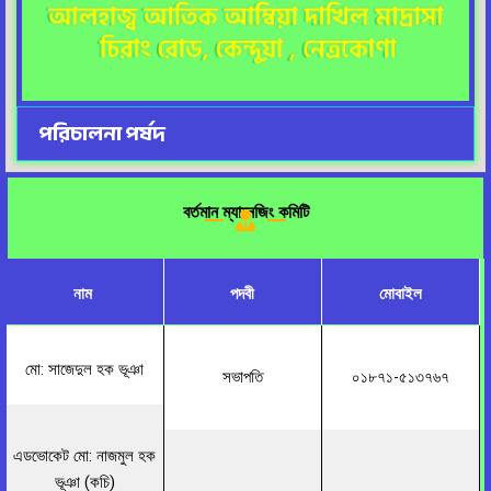
পরিচালনা পর্ষদ
বর্তমান ম্যানেজিং কমিটি
নাম
পদবী
মোবাইল
মো: সাজেদুল হক ভূঞা
সভাপতি
০১৮৭১-৫১৩৭৬৭
এডভোকেট মো: নাজমুল হক
ভূঞা (কচি)