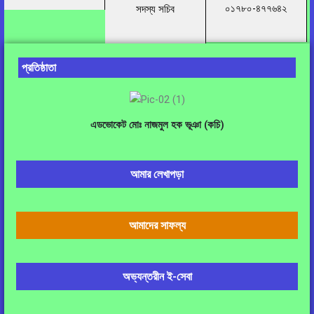
০১৭৮০-৪৭৭৬৪২
সদস্য সচিব
প্রতিষ্ঠাতা
এডভোকেট মোঃ নাজমুল হক ভূঞা (কচি)
আমার লেখাপড়া
আমাদের সাফল্য
অভ্যন্তরীন ই-সেবা