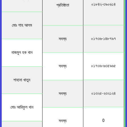
০১৮৪২-৩৯০৬১৪
প্রতিষ্ঠাতা
মোঃ শাহ আলম
০১৭৩৬-১৪৮৭৯৭
সদস্য
নাজমুল হক খান
০১৭৩৬-৬৩৫৯৬৫
সদস্য
শাহানা খাতুন
০১৩২৫-২৩২১২৪
সদস্য
মোঃ আরিফুল খান
0
সদস্য