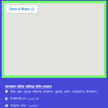
আলহাজ্ব আতিক আম্বিয়া দাখিল মাদ্রাসা
চিরাং রোড, কেন্দুয়া পৌরসভা, উপজেলা- কেন্দুয়া, জেলা- নেত্রকোণা, বাংলাদেশ।
ইআইআইএন- ১১৩০৭৪
মাদ্রাসা কোড - ২০৪৩৮