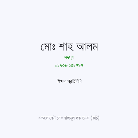
মোঃ শাহ আলম
সদস্য
০১৭৩৬-১৪৮৭৯৭
শিক্ষক প্রতিনিধি
এডভোকেট মোঃ নাজমুল হক ভূঞা (কচি)