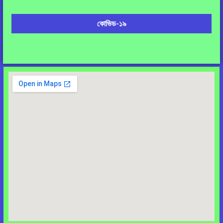
কোভিড-১৯