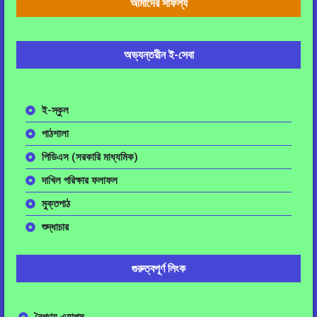
আমাদের সাফল্য
অভ্যন্তরীন ই-সেবা
ই-স্কুল
পাঠশালা
পিডিএস (সরকারি মাধ্যমিক)
দাখিল পরিক্ষার ফলাফল
মুক্তপাঠ
শুদ্ধাচার
গুরুত্বপূর্ণ লিংক