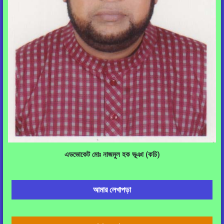
এডভোকেট মোঃ নাজমুল হক ভূঞা (কচি)
আমার লেখাপড়া