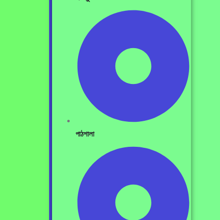
পাঠশালা