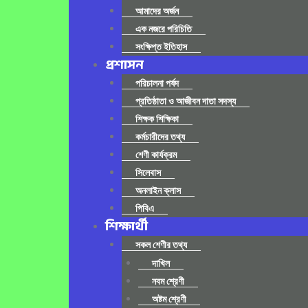
আমাদের অর্জন
এক নজরে পরিচিতি
সংক্ষিপ্ত ইতিহাস
প্রশাসন
পরিচালনা পর্ষদ
প্রতিষ্ঠাতা ও আজীবন দাতা সদস্য
শিক্ষক শিক্ষিকা
কর্মচারীদের তথ্য
শেণী কার্যক্রম
সিলেবাস
অনলাইন ক্লাস
পিবিএ
শিক্ষার্থী
সকল শেণীর তথ্য
দাখিল
নবম শ্রেণী
অষ্টম শ্রেণী