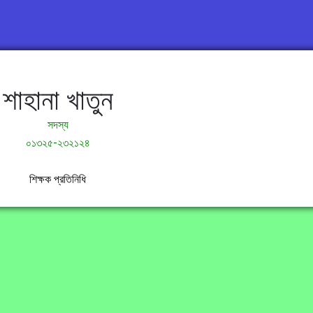
শাহানা খাতুন
সদস্য
০১৩২৫-২৩২১২৪
শিক্ষক প্রতিনিধি