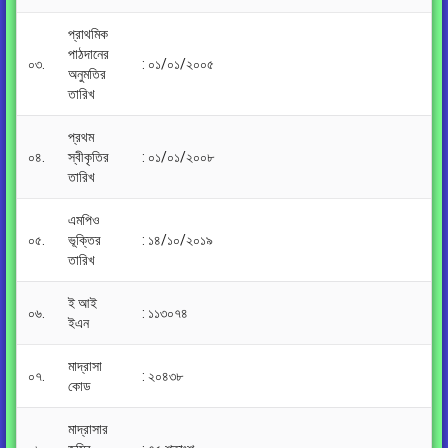
প্রাথমিক
পাঠদানের
০৩.
: ০১/০১/২০০৫
অনুমতির
তারিখ
প্রথম
০৪.
স্বীকৃতির
: ০১/০১/২০০৮
তারিখ
এমপিও
০৫.
ভূক্তির
: ১৪/১০/২০১৯
তারিখ
ই আই
০৬.
: ১১৩০৭৪
ইএন
মাদ্রাসা
০৭.
: ২০৪৩৮
কোড
মাদ্রাসার