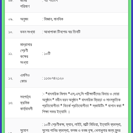
০৮.
জমির
: ৭৫ শতাংশ
পরিমাণ
০৯.
অনুষদ
: বিজ্ঞান, মানবিক
১০.
ভবন সংখ্যা
: আধাপাকা টিনশেড ঘর তিনটি
মাদ্রাসার
শ্রেণী
১১.
: ১০টি
কক্ষের
সংখ্যা
এমপিও
১২.
: ১১৩০৭৪২১২০
কোড
:- *বাৎসরিক মিলাদ *এস,এস,সি পরীক্ষার্থীদের বিদায় ও দোয়া
সহপাঠ্য
অনুষ্ঠান * নবীন বরন অনুষ্ঠান * বাৎসরিক ক্রিড়া ও সাংস্কৃতিক
১৩.
ক্রমিক
প্রতিযোগীতা * বিতর্ক প্রতিযোগীতা * স্কাউটিং * বাগান করা *
কার্য্যাবলী
শিক্ষা সফর ইত্যাদি ।
: ১০টি শ্রেণীকক্ষ, ফ্যান, লাইট, মাল্টি মিডিয়া, ইত্যাদি ব্যবস্থা,
সুযোগ
সুপেয় পানির ব্যবস্থা, ফলজ ও বনজ বৃক্ষ, খেলাধুলার জন্য সুন্দর