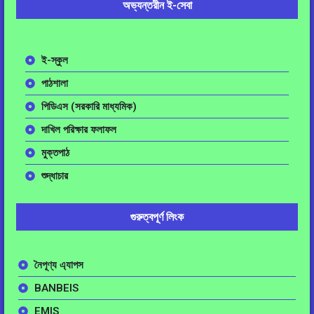
অভ্যন্তরীন ই-সেবা
ই-স্কুল
পাঠশালা
পিডিএস (সরকারি মাধ্যমিক)
দাখিল পরিক্ষার ফলাফল
মুক্তপাঠ
শুদ্ধাচার
গুরুত্বপূর্ণ লিংক
নৈপূণ্য এ্যাপস
BANBEIS
EMIS