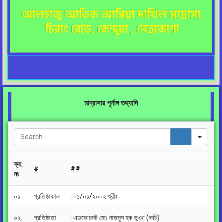
মাদ্রাসার পূর্নাঙ্গ তথ্যাদি
Sea
ক্র:
#
##
নং
০১.
প্রতিষ্ঠাকাল
: ০১/০১/২০০২ খ্রীঃ
০২.
প্রতিষ্ঠাতা
: এডভোকেট মোঃ নাজমুল হক ভূঞা (কচি)