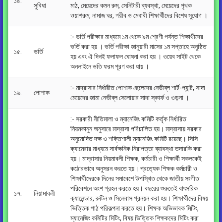
১৪.
সুবিধা
মাঠ, মেয়েদের কমন রুম, সেনিটারী ব্যবস্থা, মেয়েদের পৃথক
ওয়াশরুম, নামাজ ঘর, গরীব ও মেধাবী শিক্ষার্থীদের বিশেষ সুযোগ ।
:- ভর্তি পরীক্ষার মাধ্যমে ১ম থেকে ৯ম শ্রেণী পর্যন্ত শিক্ষার্থীদের
ভর্তি করা হয় । ভর্তি পরীক্ষা জানুয়ারী মাসের ১ম সপ্তাহে অনুষ্ঠিত
১৫.
ভর্তি
হয় এবং ঐ দিনই ফলাফল ঘোষনা করা হয় । ওয়েব সাইট থেকে
অনলাইনে ভতি ফরম পূরণ করা যায় ।
:- মাদ্রাসার নির্ধারীত পোশাক ছেলেদের নেভীব্ল শার্ট-প্যান্ট, সাদা
১৬.
পোশাক
মেয়েদের জামা নেভীব্ল সেলোয়ার সাদা স্কার্ফ ও ওড়না ।
:- সরকারী নীতিমালা ও ম্যানেজিং কমিটি কর্তৃক নির্ধারিত
নিয়মকানুন অনুসারে মাদ্রাসা পরিচালিত হয়। মাদ্রাসায় সরকার
অনুমোদিত দক্ষ ও শক্তিশালী ম্যানেজিং কমিটি রয়েছে। সিসি
ক্যামেরার মাধ্যমে সার্বক্ষনিক নিরাপত্তা ব্যাবস্থা তদারকি করা
হয়। মাদ্রাসার নিয়মাবলী শিক্ষক, কর্মচারী ও শিক্ষার্থী সকলকেই
কঠোরভাবে অনুসরন করতে হয়। প্রত্যেক শিক্ষক কর্মচারী ও
শিক্ষার্থীদেরকে দিনের সমাবেশে উপস্থিত থেকে জাতীয় সংগীত
পরিবেশনে অংশ গ্রহন করতে হয়। বছরের শুরুতেই বাৎসরিক
১৭.
নিয়ামাবলী
ক্যালেন্ডার, রুটিন ও সিলেবাস প্রনয়ন করা হয়। শিক্ষার্থীদের বিষয়
ভিত্তিক পাঠ পরিকল্পনা করতে হয়। শিক্ষক অভিভাবক মিটিং,
ম্যানেজিং কমিটির মিটিং, বিষয় ভিত্তিক শিক্ষকদের মিটিং করা