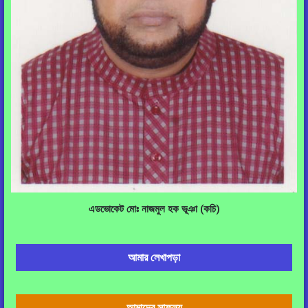
এডভোকেট মোঃ নাজমুল হক ভূঞা (কচি)
আমার লেখাপড়া
আমাদের সাফল্য