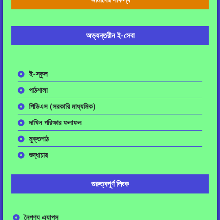
অভ্যন্তরীন ই-সেবা
ই-স্কুল
পাঠশালা
পিডিএস (সরকারি মাধ্যমিক)
দাখিল পরিক্ষার ফলাফল
মুক্তপাঠ
শুদ্ধাচার
গুরুত্বপূর্ণ লিংক
নৈপূণ্য এ্যাপস