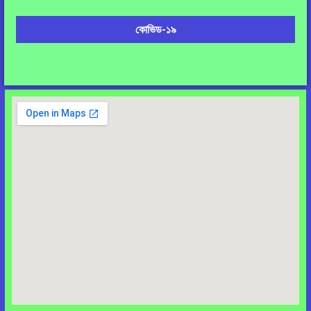
কোভিড-১৯