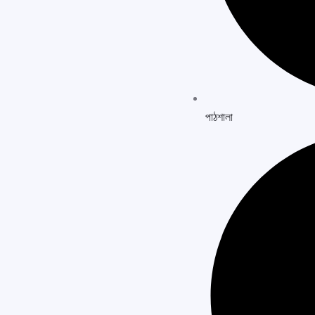
পাঠশালা