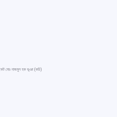
ট মোঃ নাজমুল হক ভূঞা (কচি)